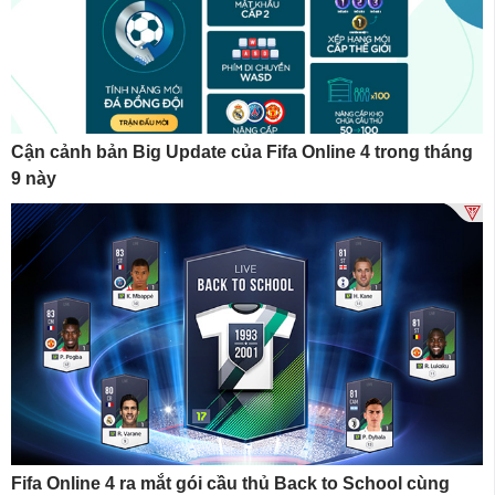
Cận cảnh bản Big Update của Fifa Online 4 trong tháng
9 này
Fifa Online 4 ra mắt gói cầu thủ Back to School cùng