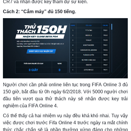
CR7 và nhận được key tham dự sự kiện.
Cách 2: “Cắm máy” đủ 150 tiếng.
Người chơi cần phải online liên tục trong FIFA Online 3 đủ
150 giờ, bắt đầu từ 0h ngày 6/2/2018. Với 5000 người chơi
đầu tiên vượt qua thử thách này sẽ nhận được key trải
nghiệm của FIFA Online 4.
Có thể thấy cả hai nhiệm vụ này đều khá khó nhai. Tuy vậy
việc được chơi trước Fifa Online 4 trước ngày ra mắt chính
thức chắc chắn sẽ là phần thưởng xứng đáng cho những