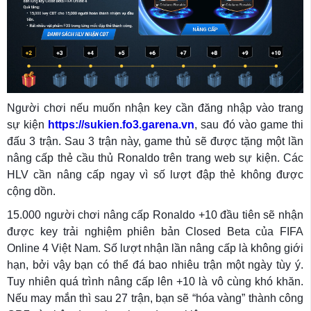
Người chơi nếu muốn nhận key cần đăng nhập vào trang
sự kiện
https://sukien.fo3.garena.vn
, sau đó vào game thi
đấu 3 trận. Sau 3 trận này, game thủ sẽ được tặng một lần
nâng cấp thẻ cầu thủ Ronaldo trên trang web sự kiện. Các
HLV cần nâng cấp ngay vì số lượt đập thẻ không được
cộng dồn.
15.000 người chơi nâng cấp Ronaldo +10 đầu tiên sẽ nhận
được key trải nghiệm phiên bản Closed Beta của FIFA
Online 4 Việt Nam. Số lượt nhận lần nâng cấp là không giới
hạn, bởi vậy bạn có thể đá bao nhiêu trận một ngày tùy ý.
Tuy nhiên quá trình nâng cấp lên +10 là vô cùng khó khăn.
Nếu may mắn thì sau 27 trận, bạn sẽ “hóa vàng” thành công