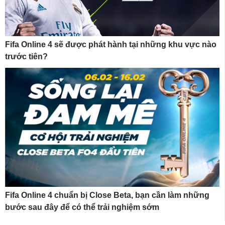
Fifa Online 4 sẽ được phát hành tại những khu vực nào
trước tiên?
Fifa Online 4 chuẩn bị Close Beta, bạn cần làm những
bước sau đây để có thể trải nghiệm sớm