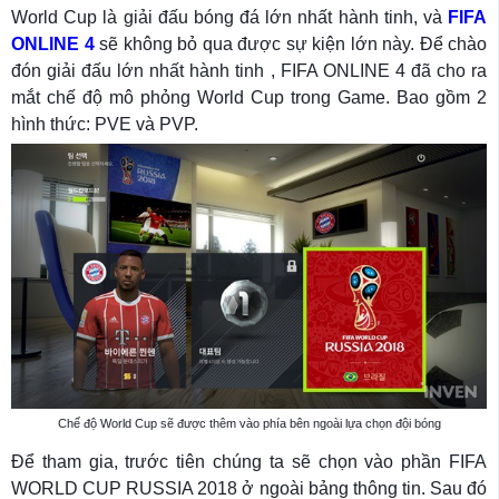
World Cup là giải đấu bóng đá lớn nhất hành tinh, và
FIFA
ONLINE 4
sẽ không bỏ qua được sự kiện lớn này. Để chào
đón giải đấu lớn nhất hành tinh , FIFA ONLINE 4 đã cho ra
mắt chế độ mô phỏng World Cup trong Game. Bao gồm 2
hình thức: PVE và PVP.
Chế độ World Cup sẽ được thêm vào phía bên ngoài lựa chọn đội bóng
Để tham gia, trước tiên chúng ta sẽ chọn vào phần FIFA
WORLD CUP RUSSIA 2018 ở ngoài bảng thông tin. Sau đó