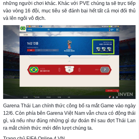
những người chơi khác. Khác với PVE chúng ta sẽ trực tiếp
vào vòng 16 đội, mục tiêu sẽ đánh bại hết tất cả mọi đối thủ
và lên ngôi vô địch.
Garena Thái Lan chính thức công bố ra mắt Game vào ngày
12/6. Còn phía bên Garena Việt Nam vẫn chưa có động thái
gì, và nếu như đúng những gì dự đoán thì sau đợt Thái Lan
ra mắt chính thức mới đến lượt chúng ta.
Trang chủ FIFA Online 4 VN