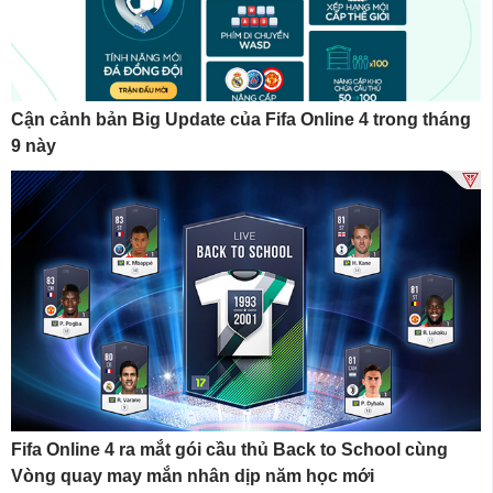
Cận cảnh bản Big Update của Fifa Online 4 trong tháng
9 này
Fifa Online 4 ra mắt gói cầu thủ Back to School cùng
Vòng quay may mắn nhân dịp năm học mới