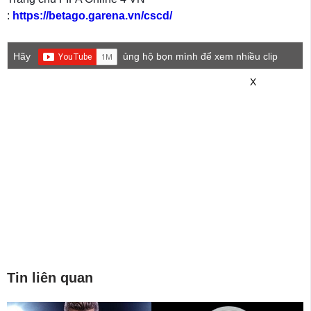
:
https://betago.garena.vn/cscd/
Hãy
ủng hộ bọn mình để xem nhiều clip
game mới hơn nhé!
X
Tin liên quan