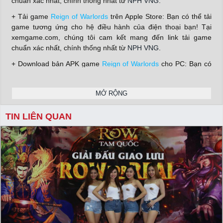
chuẩn xác nhất, chính thống nhất từ
NPH VNG
.
+ Tải game
Reign of Warlords
trên Apple Store: Bạn có thể tải
game tương ứng cho hệ điều hành của điện thoại bạn! Tại
xemgame.com, chúng tôi cam kết mang đến link tải game
chuẩn xác nhất, chính thống nhất từ
NPH VNG
.
+ Download bản APK game
Reign of Warlords
cho PC: Bạn có
thể tải game tương ứng cho hệ điều hành của điện thoại bạn!
Tại xemgame.com, chúng tôi cam kết mang đến link tải game
MỞ RỘNG
chuẩn xác nhất, chính thống nhất từ
NPH VNG
.
Nhận giftcode game Reign of Warlords siêu giá trị
TIN LIÊN QUAN
Hãy đồng hành cùng xemgame.com để cập nhật những thông
tin mới nhất về tựa game này và đồng thời thu về thật nhiều
giftcode, vip code
game giá trị từ
NPH VNG
gửi tặng.