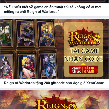
“Nếu hiểu biết về game chiến thuật thì sẽ không có ai mở
miệng ra chê Reign of Warlords”
Reign of Warlords tặng 200 giftcode cho đọc giả XemGame