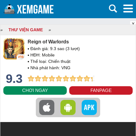
X
»
THƯ VIỆN GAME
»
Reign of Warlords
▪ Đánh giá:
9.3
sao (
3
lượt)
▪ HĐH:
Mobile
▪ Thể loại:
Chiến thuật
▪ Nhà phát hành: VNG
9.3
CHƠI NGAY
FANPAGE