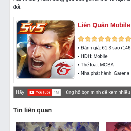
đổi.
Liên Quân Mobile
▪ Đánh giá:
61.3
sao (
146
▪ HĐH:
Mobile
▪ Thể loại:
MOBA
▪ Nhà phát hành: Garena
Hãy
ủng hộ bọn mình để xem nhiều
Tin liên quan