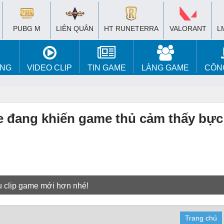
PUBG M
LIÊN QUÂN
HT RUNETERRA
VALORANT
L
ÚNG
VIDEO CLIP
TIN GAME
LÀNG GAME
CÔN
le đang khiến game thủ cảm thấy bự
u clip game mới hơn nhé!
Trang chủ