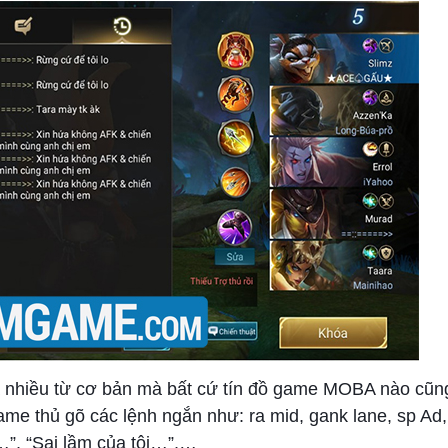
á nhiều từ cơ bản mà bất cứ tín đồ game MOBA nào cũn
game thủ gõ các lệnh ngắn như: ra mid, gank lane, sp Ad
…”, “Sai lầm của tôi…”,…