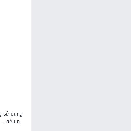
g sử dụng
,… đều bị