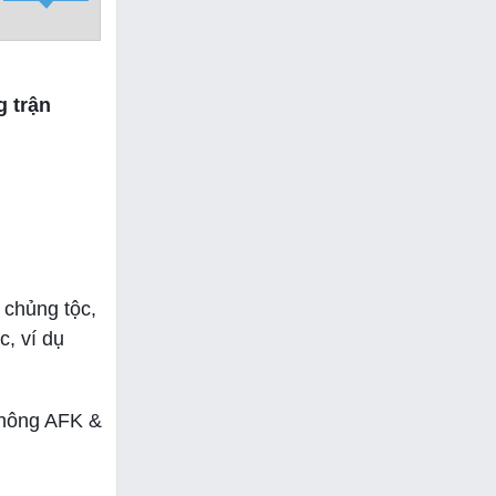
g trận
 chủng tộc,
c, ví dụ
 không AFK &