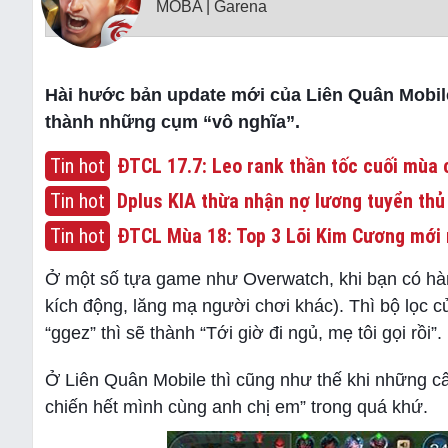
MOBA | Garena
Hài hước bản update mới của Liên Quân Mobile
thành những cụm “vô nghĩa”.
Tin hot
ĐTCL 17.7: Leo rank thần tốc cuối mùa c
Tin hot
Dplus KIA thừa nhận nợ lương tuyển thủ
Tin hot
ĐTCL Mùa 18: Top 3 Lõi Kim Cương mới 
Ở một số tựa game như Overwatch, khi bạn có hàn
kích động, lăng mạ người chơi khác). Thì bộ lọc 
“ggez” thì sẽ thành “Tới giờ đi ngủ, mẹ tôi gọi rồi”.
Ở Liên Quân Mobile thì cũng như thế khi những câ
chiến hết mình cùng anh chị em” trong quá khứ.