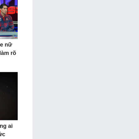
le nữ
làm rõ
ng ai
ức