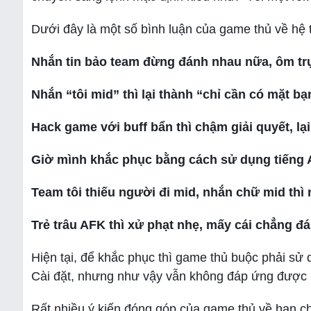
Dưới đây là một số bình luận của game thủ về hệ
Nhắn tin bảo team đừng đánh nhau nữa, ôm trụ đ
Nhắn “tôi mid” thì lại thành “chỉ cần có mặt b
Hack game với buff bẩn thì chậm giải quyết, lạ
Giờ mình khắc phục bằng cách sử dụng tiếng An
Team tôi thiếu người đi mid, nhắn chữ mid thì 
Trẻ trâu AFK thì xử phạt nhẹ, mấy cái chẳng đáng
Hiện tại, để khắc phục thì game thủ buộc phải sử
Cài đặt, nhưng như vậy vẫn không đáp ứng được 
Rất nhiều ý kiến đóng góp của game thủ về hạn c