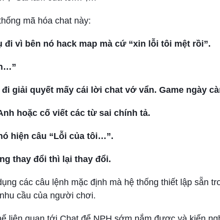
 thống mã hóa chat này:
i vì bên nó hack map mà cứ “xin lỗi tôi mệt rồi”.
ạn…”
i đi giải quyết mấy cái lời chat vớ vẩn. Game ngày c
h hoặc cố viết các từ sai chính tả.
nó hiện câu “Lỗi của tôi…”.
 thay đổi thì lại thay đổi.
 dụng các câu lệnh mặc định mà hệ thống thiết lập sẵn t
nhu cầu của người chơi.
hế liên quan tới Chat để NPH sớm nắm được và kiến ngh