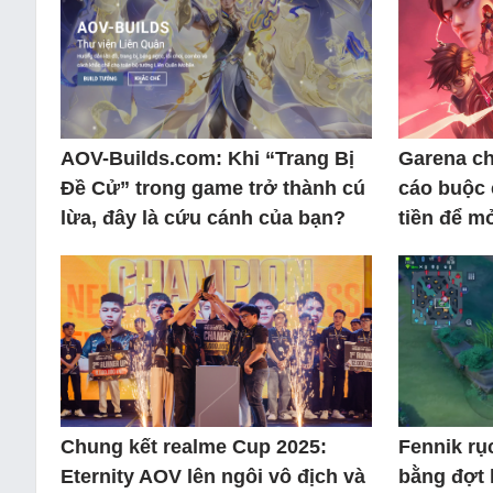
AOV-Builds.com: Khi “Trang Bị
Garena ch
Đề Cử” trong game trở thành cú
cáo buộc 
lừa, đây là cứu cánh của bạn?
tiền để m
Chung kết realme Cup 2025:
Fennik rục
Eternity AOV lên ngôi vô địch và
bằng đợt l