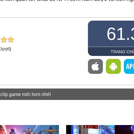
61.
lượt)
TRANG CH
 clip game mới hơn nhé!