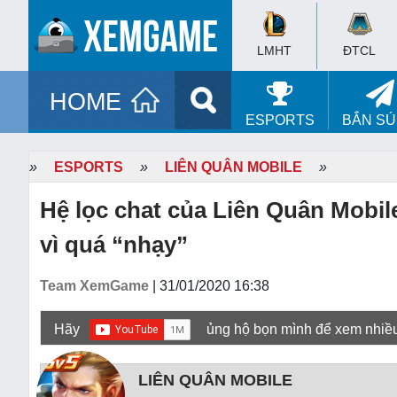
LMHT
ĐTCL
HOME
ESPORTS
BẮN S
»
ESPORTS
»
LIÊN QUÂN MOBILE
»
Hệ lọc chat của Liên Quân Mobi
vì quá “nhạy”
Team XemGame
| 31/01/2020 16:38
Hãy
ủng hộ bọn mình để xem nhiề
LIÊN QUÂN MOBILE