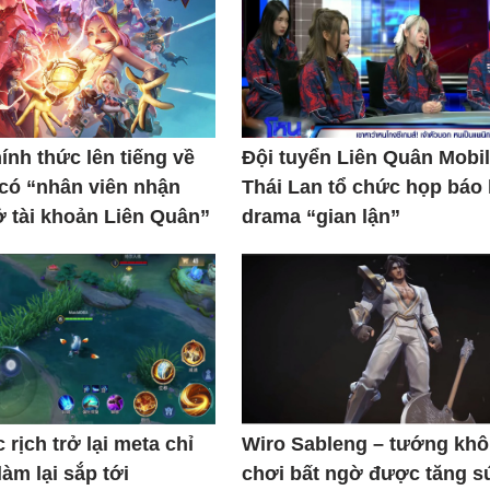
ính thức lên tiếng về
Đội tuyển Liên Quân Mobi
có “nhân viên nhận
Thái Lan tổ chức họp báo 
ở tài khoản Liên Quân”
drama “gian lận”
 rịch trở lại meta chỉ
Wiro Sableng – tướng khô
àm lại sắp tới
chơi bất ngờ được tăng s