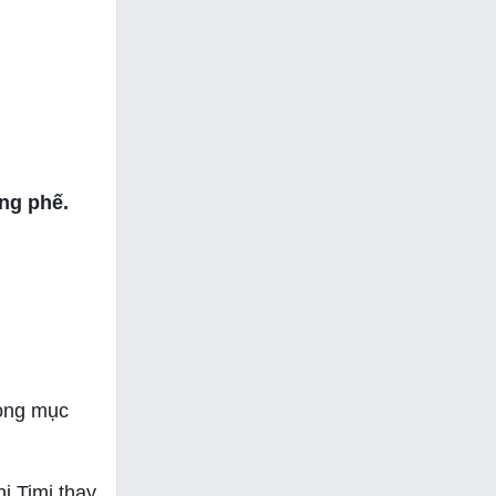
àng phế.
rong mục
ị Timi thay