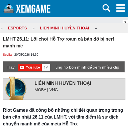
X
»
ESPORTS
»
LIÊN MINH HUYỀN THOẠI
»
LMHT 26.11: Lối chơi Hỗ Trợ roam cả bản đồ bị nerf
mạnh mẽ
Scylla
| 20/05/2026 14:30
Hãy
ủng hộ bọn mình để xem nhiều clip
game mới hơn nhé!
LIÊN MINH HUYỀN THOẠI
MOBA | VNG
Riot Games đã công bố những chi tiết quan trọng trong
bản cập nhật 26.11 của LMHT, với tâm điểm là sự dịch
chuyển mạnh mẽ của meta Hỗ Trợ.