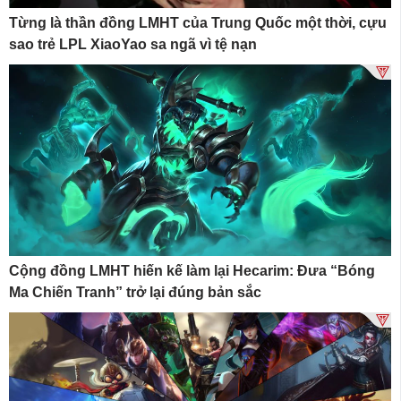
Từng là thần đồng LMHT của Trung Quốc một thời, cựu
sao trẻ LPL XiaoYao sa ngã vì tệ nạn
Cộng đồng LMHT hiến kế làm lại Hecarim: Đưa “Bóng
Ma Chiến Tranh” trở lại đúng bản sắc