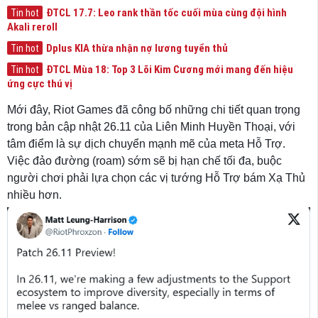
ĐTCL 17.7: Leo rank thần tốc cuối mùa cùng đội hình
Tin hot
Akali reroll
Dplus KIA thừa nhận nợ lương tuyển thủ
Tin hot
ĐTCL Mùa 18: Top 3 Lõi Kim Cương mới mang đến hiệu
Tin hot
ứng cực thú vị
Mới đây, Riot Games đã công bố những chi tiết quan trọng
trong bản cập nhật 26.11 của Liên Minh Huyền Thoại, với
tâm điểm là sự dịch chuyển mạnh mẽ của meta Hỗ Trợ.
Việc đảo đường (roam) sớm sẽ bị hạn chế tối đa, buộc
người chơi phải lựa chọn các vị tướng Hỗ Trợ bám Xạ Thủ
nhiều hơn.