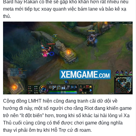
Bard hay Rakan có thể sẽ gặp khó khăn hơn rất nhiều nếu
meta mới tiếp tục xoay quanh việc bám lane và bảo kê xạ
thủ.
Cộng đồng LMHT hiện cũng đang tranh cãi dữ dội về
hướng đi này, một số người cho rằng Riot đang khiến game
trở nên “ít đột biến” hơn, trong khi số khác lại hài lòng vì Xạ
Thủ cuối cùng cũng có thể được chơi game đúng nghĩa
thay vì phải ôm trụ khi Hỗ Trợ cứ đi roam.