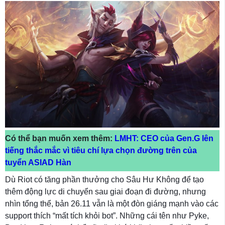
Có thể bạn muốn xem thêm:
LMHT: CEO của Gen.G lên
tiếng thắc mắc vì tiêu chí lựa chọn đường trên của
tuyển ASIAD Hàn
Dù Riot có tăng phần thưởng cho Sâu Hư Không để tạo
thêm động lực di chuyển sau giai đoạn đi đường, nhưng
nhìn tổng thể, bản 26.11 vẫn là một đòn giáng mạnh vào các
support thích “mất tích khỏi bot”. Những cái tên như Pyke,