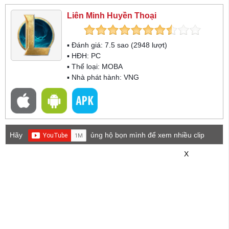
Liên Minh Huyền Thoại
▪ Đánh giá:
7.5
sao (
2948
lượt)
▪ HĐH:
PC
▪ Thể loại:
MOBA
▪ Nhà phát hành: VNG
Hãy
ủng hộ bọn mình để xem nhiều clip
game mới hơn nhé!
X