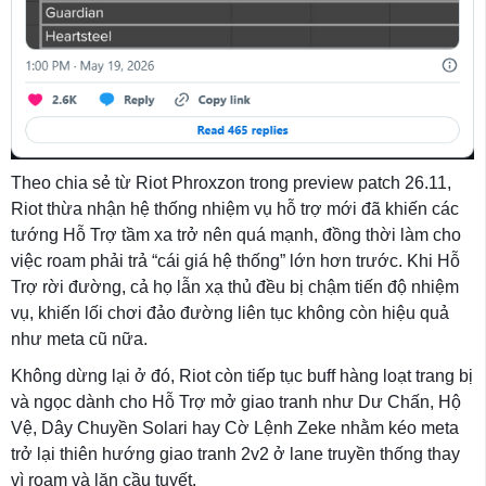
Theo chia sẻ từ Riot Phroxzon trong preview patch 26.11,
Riot thừa nhận hệ thống nhiệm vụ hỗ trợ mới đã khiến các
tướng Hỗ Trợ tầm xa trở nên quá mạnh, đồng thời làm cho
việc roam phải trả “cái giá hệ thống” lớn hơn trước. Khi Hỗ
Trợ rời đường, cả họ lẫn xạ thủ đều bị chậm tiến độ nhiệm
vụ, khiến lối chơi đảo đường liên tục không còn hiệu quả
như meta cũ nữa.
Không dừng lại ở đó, Riot còn tiếp tục buff hàng loạt trang bị
và ngọc dành cho Hỗ Trợ mở giao tranh như Dư Chấn, Hộ
Vệ, Dây Chuyền Solari hay Cờ Lệnh Zeke nhằm kéo meta
trở lại thiên hướng giao tranh 2v2 ở lane truyền thống thay
vì roam và lăn cầu tuyết.