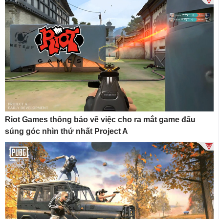
Riot Games thông báo về việc cho ra mắt game đấu
súng góc nhìn thứ nhất Project A