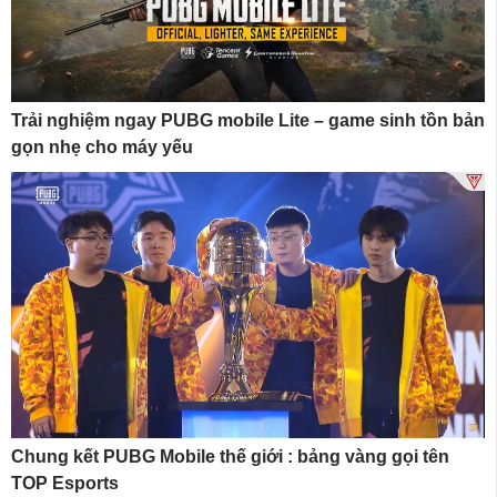
Trải nghiệm ngay PUBG mobile Lite – game sinh tồn bản
gọn nhẹ cho máy yếu
Chung kết PUBG Mobile thế giới : bảng vàng gọi tên
TOP Esports