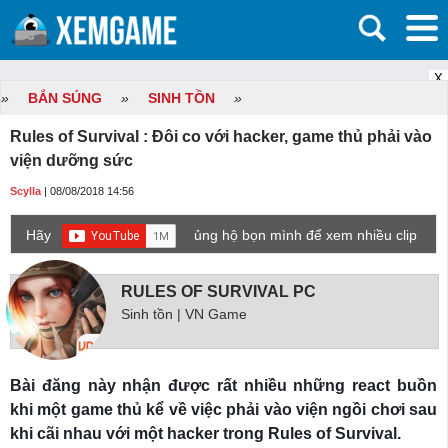
X
»
BẮN SÚNG
»
SINH TỒN
»
Rules of Survival : Đôi co với hacker, game thủ phải vào
viện dưỡng sức
Scylla
| 08/08/2018 14:56
Hãy
ủng hộ bọn mình để xem nhiều clip
game mới hơn nhé!
RULES OF SURVIVAL PC
Sinh tồn | VN Game
Bài đăng này nhận được rất nhiều những react buồn
khi một game thủ kể về việc phải vào viện ngồi chơi sau
khi cãi nhau với một hacker trong Rules of Survival.