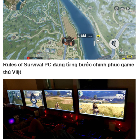
Rules of Survival PC đang từng bước chinh phục game
thủ Việt