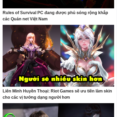
Rules of Survival PC đang được phủ sóng rộng khắp
các Quán net Việt Nam
Liên Minh Huyền Thoại: Riot Games sẽ ưu tiên làm skin
cho các vị tướng dạng người hơn