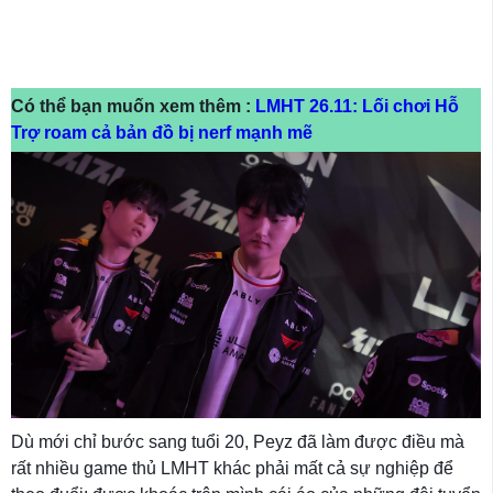
Có thể bạn muốn xem thêm :
LMHT 26.11: Lối chơi Hỗ
Trợ roam cả bản đồ bị nerf mạnh mẽ
Dù mới chỉ bước sang tuổi 20, Peyz đã làm được điều mà
rất nhiều game thủ LMHT khác phải mất cả sự nghiệp để