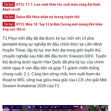
ĐTCL 17.7: Leo rank thần tốc cuối mùa cùng đội hình
Tin hot
Akali reroll
Dplus KIA thừa nhận nợ lương tuyển thủ
Tin hot
ĐTCL Mùa 18: Top 3 Lõi Kim Cương mới mang đến hiệu
Tin hot
ứng cực thú vị
T1 Peyz mới đây đã đạt được kỷ lục mới với 14 pha
pentakill trong sự nghiệp thi đấu chính thức tại Liên Minh
Huyền Thoại, lập kỷ lục mọi thời đại trong giới tuyển thủ
chuyên nghiệp sau trận đối đầu trước Kiwoom DRX. Tuyển
thủ đường dưới người Hàn Quốc đã phá kỷ lục của chính
mình ngay ở ván đầu tiên và giúp T1 giành chiến thắng
chung cuộc 2-1. Càng làm vững chắc hơn suất tham dự
Road to MSI, vòng loại giữa mùa giải của LCK cho giải Mid-
Season Invitational 2026 của T1.