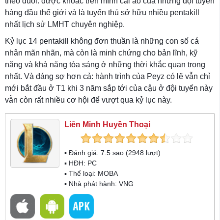
theo đuổi: được khoác trên mình cái áo của những đội tuyển
hàng đầu thế giới và là tuyển thủ sở hữu nhiều pentakill
nhất lịch sử LMHT chuyên nghiệp.
Kỷ lục 14 pentakill không đơn thuần là những con số cá
nhân mãn nhãn, mà còn là minh chứng cho bản lĩnh, kỹ
năng và khả năng tỏa sáng ở những thời khắc quan trọng
nhất. Và đáng sợ hơn cả: hành trình của Peyz có lẽ vẫn chỉ
mới bắt đầu ở T1 khi 3 năm sắp tới của cậu ở đội tuyển này
vẫn còn rất nhiều cơ hội để vượt qua kỷ lục này.
Liên Minh Huyền Thoại
▪ Đánh giá:
7.5
sao (
2948
lượt)
▪ HĐH:
PC
▪ Thể loại:
MOBA
▪ Nhà phát hành: VNG