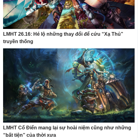
LMHT 26.16: Hé lộ những thay đổi để cứu “Xạ Thủ”
truyền thống
LMHT Cổ Điển mang lại sự hoài niệm cũng như những
“bất tiện” của thời xưa