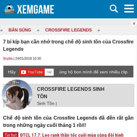
X
»
BẮN SÚNG
»
CROSSFIRE LEGENDS
»
7 bí kíp bạn cần nhớ trong chế độ sinh tồn của Crossfire
Legends
Scylla
| 24/01/2018 10:30
Hãy
ủng hộ bọn mình để xem nhiều clip
game mới hơn nhé!
CROSSFIRE LEGENDS SINH
TỒN
Sinh Tồn |
Chế độ sinh tồn của Crossfire Legends đã đến rất gần
trong những ngày cuối tháng 1 rồi!!
ĐTCL 17.7: Leo rank thần tốc cuối mùa cùng đội hình
Tin hot