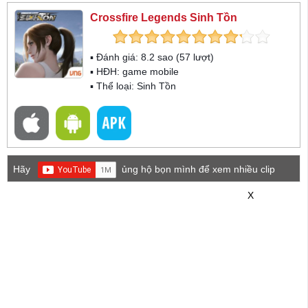
Crossfire Legends Sinh Tồn
▪ Đánh giá:
8.2
sao (
57
lượt)
▪ HĐH:
game mobile
▪ Thể loại:
Sinh Tồn
Hãy
ủng hộ bọn mình để xem nhiều clip
game mới hơn nhé!
X