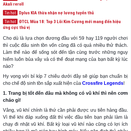
Akali reroll
Dplus KIA thừa nhận nợ lương tuyển thủ
Tin hot
ĐTCL Mùa 18: Top 3 Lõi Kim Cương mới mang đến hiệu
Tin hot
ứng cực thú vị
Cho dù là lựa chọn đương đầu với 59 hay 119 người chơi
thì cuộc đấu sinh tồn vốn cũng đã có quá nhiều thử thách.
Làm thế nào để sống sót đến tận cùng trước những nguy
hiểm luôn bủa vây và có thể đoạt mạng của bạn bất kỳ lúc
nào?
Hy vọng với bí kíp 7 chiêu dưới đây sẽ giúp bạn chuẩn bị
cho chế độ sinh tồn sắp xuất hiện của
Crossfire Legends
!
1. Trang bị tốt đến đâu mà không có vũ khí thì nên cơm
cháo gì!
Vâng, vũ khí chính là thứ cần phải được ưu tiên hàng đầu.
Vì thế khi đáp xuống đất thì việc đầu tiên bạn phải làm là
chạy đi nhặt vũ khí. Bất kỳ loại vũ khí nào cũng có lợi ích