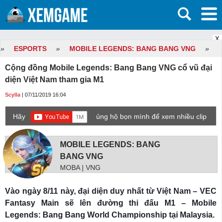
X
»
ESPORTS
»
MOBILE LEGENDS: BANG BANG VNG
»
Cộng đồng Mobile Legends: Bang Bang VNG cổ vũ đại
diện Việt Nam tham gia M1
Scylla
| 07/11/2019 16:04
Hãy
ủng hộ bọn mình để xem nhiều clip
game mới hơn nhé!
MOBILE LEGENDS: BANG
BANG VNG
MOBA | VNG
Vào ngày 8/11 này, đại diện duy nhất từ Việt Nam – VEC
Fantasy Main sẽ lên đường thi đấu M1 – Mobile
Legends: Bang Bang World Championship tại Malaysia
.