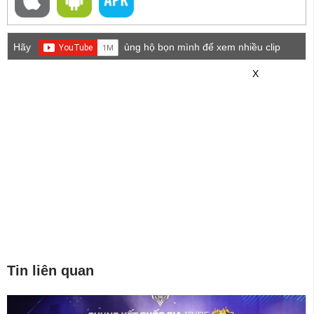
Hãy
ủng hộ bọn mình để xem nhiều clip
game mới hơn nhé!
X
Tin liên quan