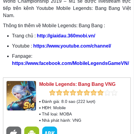
World Championship 2019 – M1 sẽ được livestream trực
tiếp trên kênh Youtube Mobile Legends: Bang Bang Việt
Nam.
Thông tin thêm về Mobile Legends: Bang Bang :
Trang chủ :
http://giaidau.360mobi.vn/
Youtube :
https://www.youtube.com/channel/
Fanpage:
https://www.facebook.com/MobileLegendsGameVN/
Mobile Legends: Bang Bang VNG
▪ Đánh giá:
8.0
sao (
222
lượt)
▪ HĐH:
Mobile
▪ Thể loại:
MOBA
▪ Nhà phát hành: VNG