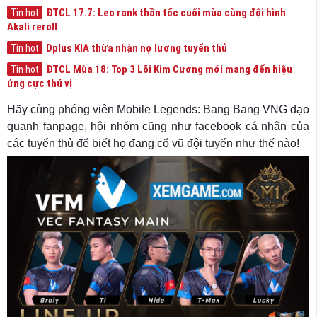
ĐTCL 17.7: Leo rank thần tốc cuối mùa cùng đội hình
Tin hot
Akali reroll
Dplus KIA thừa nhận nợ lương tuyển thủ
Tin hot
ĐTCL Mùa 18: Top 3 Lõi Kim Cương mới mang đến hiệu
Tin hot
ứng cực thú vị
Hãy cùng phóng viên Mobile Legends: Bang Bang VNG dạo
quanh fanpage, hội nhóm cũng như facebook cá nhân của
các tuyển thủ để biết họ đang cổ vũ đội tuyển như thế nào!