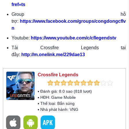
fref=ts
Group hỗ
trợ:
https://www.facebook.com/groups/congdongcflv
n
Youtube:
https://www.youtube.com/c/cflegendstv
Tải Crossfire Legends tại
đây:
http://m.onelink.me/229dae13
Crossfire Legends
▪ Đánh giá:
8.0
sao (
818
lượt)
▪ HĐH:
Game Mobile
▪ Thể loại:
Bắn súng
▪ Nhà phát hành: VNG