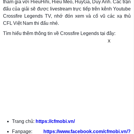
tham gia với HieuHihi, Hieu Meo, HuyGa, Duy Anh. Các trận
đấu của giải sẽ được livestream trực tiếp trên kênh Youtube
Crossfire Legends TV, nhớ đón xem và cổ vũ các xạ thủ
CFL Việt Nam thi đấu nhé.
Tìm hiểu thêm thông tin về Crossfire Legends tại đây:
X
Trang chủ:
https://cfmobi.vn/
Fanpage:
https://www.facebook.com/cfmobi.vn/?