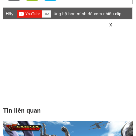
Hãy
ủng hộ bọn mình để xem nhiều clip
game mới hơn nhé!
X
Tin liên quan