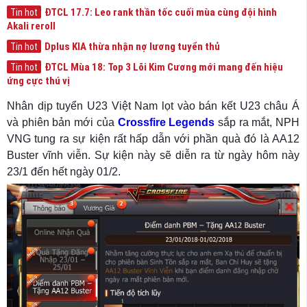
ĐTCL 17.7: Leo rank thần tốc cuối mùa cùng đội hình
Tin hot
Akali reroll
Dplus KIA thừa nhận nợ lương tuyển thủ
Tin hot
ĐTCL Mùa 18: Top 3 Lõi Kim Cương mới mang đến hiệu
Tin hot
ứng cực thú vị
Nhân dịp tuyển U23 Việt Nam lọt vào bán kết U23 châu Á
và phiên bản mới của
Crossfire Legends
sắp ra mắt, NPH
VNG tung ra sự kiện rất hấp dẫn với phần quà đó là AA12
Buster vĩnh viễn. Sự kiện này sẽ diễn ra từ ngày hôm này
23/1 đến hết ngày 01/2.