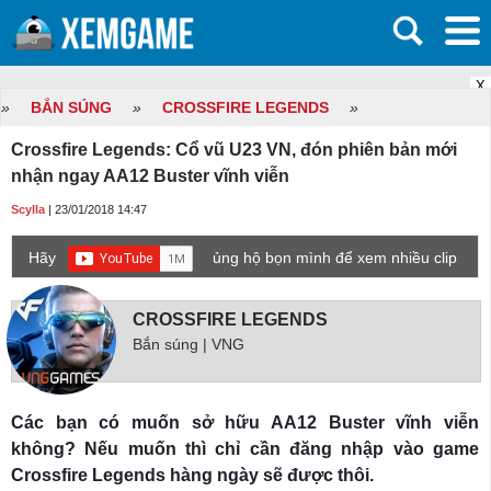
X
»
BẮN SÚNG
»
CROSSFIRE LEGENDS
»
Crossfire Legends: Cổ vũ U23 VN, đón phiên bản mới
nhận ngay AA12 Buster vĩnh viễn
Scylla
| 23/01/2018 14:47
Hãy
ủng hộ bọn mình để xem nhiều clip
game mới hơn nhé!
CROSSFIRE LEGENDS
Bắn súng | VNG
Các bạn có muốn sở hữu AA12 Buster vĩnh viễn
không? Nếu muốn thì chỉ cần đăng nhập vào game
Crossfire Legends hàng ngày sẽ được thôi.