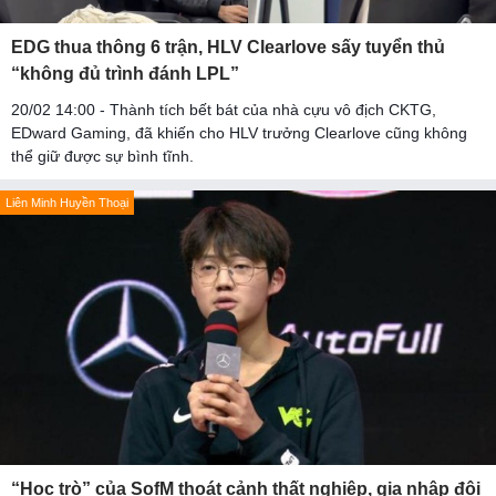
EDG thua thông 6 trận, HLV Clearlove sấy tuyển thủ
“không đủ trình đánh LPL”
20/02 14:00 - Thành tích bết bát của nhà cựu vô địch CKTG,
EDward Gaming, đã khiến cho HLV trưởng Clearlove cũng không
thể giữ được sự bình tĩnh.
Liên Minh Huyền Thoại
“Học trò” của SofM thoát cảnh thất nghiệp, gia nhập đội