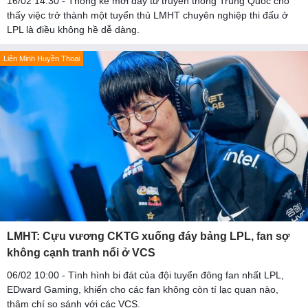
16/02 14:30 - Thống kê mới đây từ truyền thông Trung Quốc cho
thấy việc trở thành một tuyển thủ LMHT chuyên nghiệp thi đấu ở
LPL là điều không hề dễ dàng.
Liên Minh Huyền Thoại
LMHT: Cựu vương CKTG xuống đáy bảng LPL, fan sợ
không cạnh tranh nổi ở VCS
06/02 10:00 - Tình hình bi đát của đội tuyển đông fan nhất LPL,
EDward Gaming, khiến cho các fan không còn tí lạc quan nào,
thậm chí so sánh với các VCS.