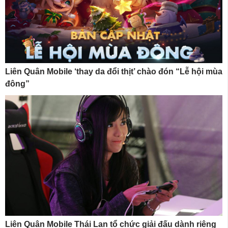
Liên Quân Mobile ‘thay da đổi thịt’ chào đón “Lễ hội mùa
đông”
Liên Quân Mobile Thái Lan tổ chức giải đấu dành riêng