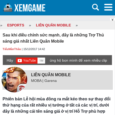
X
»
ESPORTS
»
LIÊN QUÂN MOBILE
»
Sau khi điều chỉnh sức mạnh, đây là những Trợ Thủ
sáng giá nhất Liên Quân Mobile
TiểuMànThầu
| 15/12/2017 14:42
Hãy
ủng hộ bọn mình để xem nhiều clip
game mới hơn nhé!
LIÊN QUÂN MOBILE
MOBA | Garena
Phiên bản Lễ hội mùa đông ra mắt kéo theo sự thay đổi
thứ hạng của rất nhiều vị tướng ở tất cả các vị trí, dưới
đây là những cái tên sáng giá ở vị trí Hỗ Trợ phù hợp