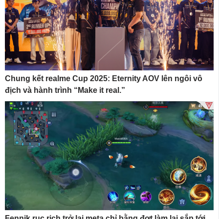
Chung kết realme Cup 2025: Eternity AOV lên ngôi vô
địch và hành trình “Make it real.”
Fennik rục rịch trở lại meta chỉ bằng đợt làm lại sắp tới