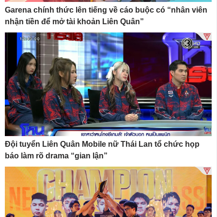
Garena chính thức lên tiếng về cáo buộc có “nhân viên
nhận tiền để mở tài khoản Liên Quân”
Đội tuyển Liên Quân Mobile nữ Thái Lan tổ chức họp
báo làm rõ drama “gian lận”