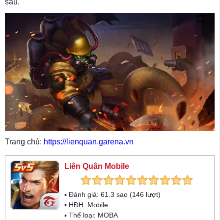
sau.
Trang chủ:
https://lienquan.garena.vn
Liên Quân Mobile
▪ Đánh giá:
61.3
sao (
146
lượt)
▪ HĐH:
Mobile
▪ Thể loại:
MOBA