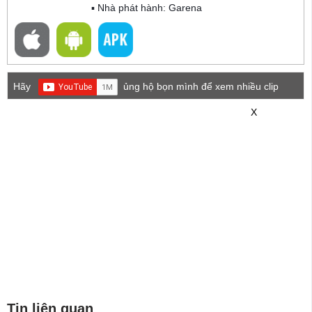
▪ Nhà phát hành: Garena
Hãy
ủng hộ bọn mình để xem nhiều clip
game mới hơn nhé!
X
Tin liên quan