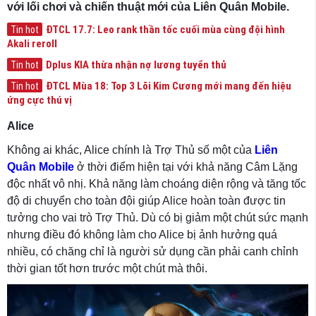
với lối chơi và chiến thuật mới của Liên Quân Mobile.
ĐTCL 17.7: Leo rank thần tốc cuối mùa cùng đội hình
Tin hot
Akali reroll
Dplus KIA thừa nhận nợ lương tuyển thủ
Tin hot
ĐTCL Mùa 18: Top 3 Lõi Kim Cương mới mang đến hiệu
Tin hot
ứng cực thú vị
Alice
Không ai khác, Alice chính là Trợ Thủ số một của
Liên
Quân Mobile
ở thời điểm hiện tại với khả năng Câm Lặng
độc nhất vô nhị. Khả năng làm choáng diện rộng và tăng tốc
độ di chuyển cho toàn đội giúp Alice hoàn toàn được tin
tưởng cho vai trò Trợ Thủ. Dù có bị giảm một chút sức mạnh
nhưng điều đó không làm cho Alice bị ảnh hưởng quá
nhiều, có chăng chỉ là người sử dụng cần phải canh chỉnh
thời gian tốt hơn trước một chút mà thôi.