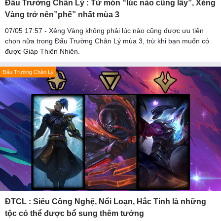
Đấu Trường Chân Lý : Từ món “lúc nào cũng lấy”, Xẻng
Vàng trở nên”phế” nhất mùa 3
07/05 17:57 - Xẻng Vàng không phải lúc nào cũng được ưu tiên
chọn nữa trong Đấu Trường Chân Lý mùa 3, trừ khi bạn muốn có
được Giáp Thiên Nhiên.
Đấu Trường Chân Lý
ĐTCL : Siêu Công Nghệ, Nổi Loạn, Hắc Tinh là những
tộc có thể được bổ sung thêm tướng