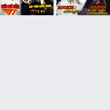
Update LMHT: Gumayusi
Update LMHT: Kanavi bị “tố”
người kêu gọi quan trọng
thiếu chuyên nghiệp,
chiến thắng trước Gen.G,
Rookie bị cộng đồng LPL
Marin nói về vấn đề của T1
công kích hậu chia tay
Top 7 đội hình ĐTCL mùa 17
Tất tần tật sức mạnh tướng
dễ chơi để bạn thử nghiệm
5 vàng trong ĐTCL mùa 17:
trên PBE
Thần Không Gian
Đấu Trường Chân Lý