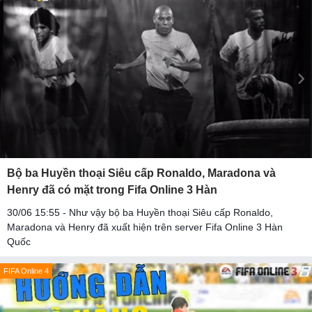
Bộ ba Huyền thoại Siêu cấp Ronaldo, Maradona và
Henry đã có mặt trong Fifa Online 3 Hàn
30/06 15:55 - Như vậy bộ ba Huyền thoại Siêu cấp Ronaldo,
Maradona và Henry đã xuất hiện trên server Fifa Online 3 Hàn
Quốc
FIFA Online 4