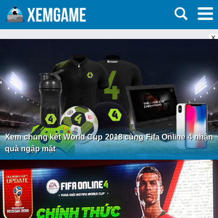
X
Xem chung kết World Cup 2018 cùng Fifa Online 4 nhận
quà ngập mặt