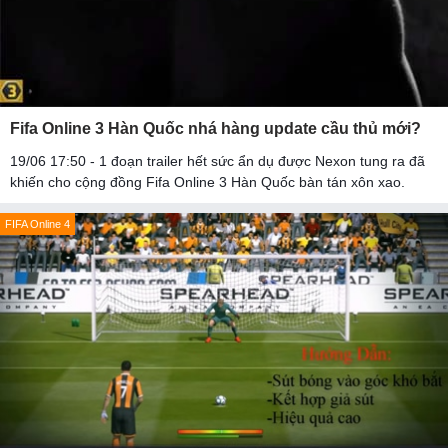
Fifa Online 3 Hàn Quốc nhá hàng update cầu thủ mới?
19/06 17:50 - 1 đoạn trailer hết sức ẩn dụ được Nexon tung ra đã
khiến cho cộng đồng Fifa Online 3 Hàn Quốc bàn tán xôn xao.
FIFA Online 4