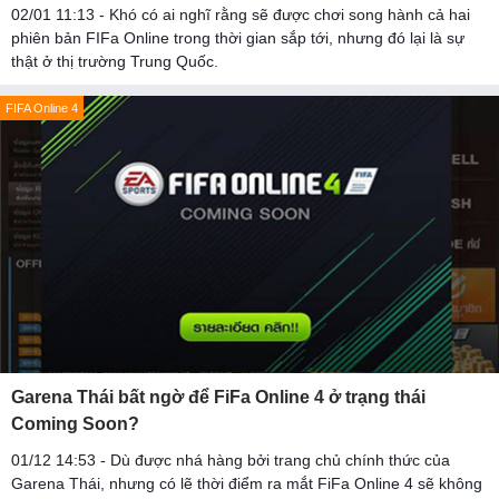
02/01 11:13 - Khó có ai nghĩ rằng sẽ được chơi song hành cả hai
phiên bản FIFa Online trong thời gian sắp tới, nhưng đó lại là sự
thật ở thị trường Trung Quốc.
FIFA Online 4
Garena Thái bất ngờ để FiFa Online 4 ở trạng thái
Coming Soon?
01/12 14:53 - Dù được nhá hàng bởi trang chủ chính thức của
Garena Thái, nhưng có lẽ thời điểm ra mắt FiFa Online 4 sẽ không