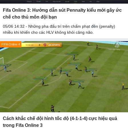
Fifa Online 3: Hướng dẫn sút Pennalty kiểu mới gây ức
chế cho thủ môn đội bạn
05/06 14:32 - Những pha đấu trí trên chấm phạt đền (penalty)
nhiều khi khiến cho các HLV không khỏi căng não.
FIFA Online 4
Cách khắc chế đội hình tốc độ (4-1-1-4) cực hiệu quả
trong Fifa Online 3