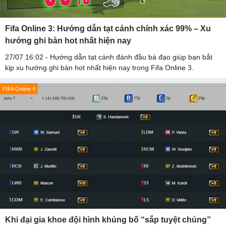
Fifa Online 3: Hướng dẫn tạt cánh chính xác 99% – Xu
hướng ghi bàn hot nhất hiện nay
27/07 16:02 - Hướng dẫn tạt cánh đánh đầu bá đạo giúp bạn bắt
kịp xu hướng ghi bàn hot nhất hiện nay trong Fifa Online 3.
FIFA Online 4
Khi đại gia khoe đội hình khủng bố “sắp tuyệt chủng”