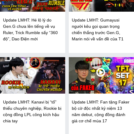
Update LMHT: Hé lộ lý do
Update LMHT: Gumayusi
Gen.G chưa lên tiếng về vụ
người kêu gọi quan trọng
Ruler, Trick Rumble sấy “360
chiến thắng trước Gen.G,
độ”, Dao Điện mới
Marin nói về vấn đề của T1
Update LMHT: Kanavi bị “tố”
Update LMHT: Fan tặng Faker
thiếu chuyên nghiệp, Rookie bị
bộ cờ độc nhất kỷ niệm 13
cộng đồng LPL công kích hậu
năm debut, cộng đồng đánh
chia tay
giá cơ chế mùa 17