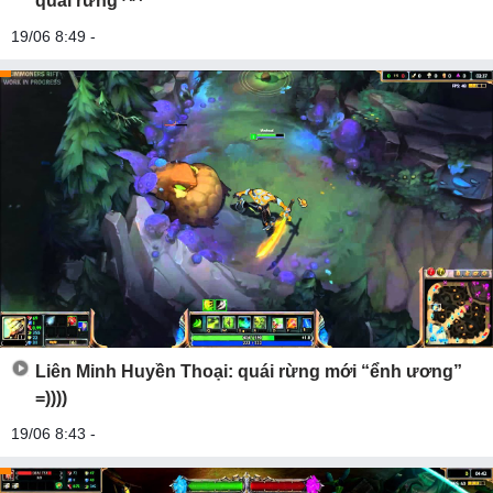
quái rừng ^^
19/06 8:49 -
Liên Minh Huyền Thoại: quái rừng mới “ểnh ương”
=))))
19/06 8:43 -