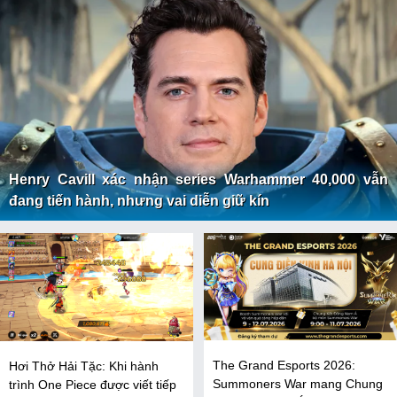
Henry Cavill xác nhận series Warhammer 40,000 vẫn
đang tiến hành, nhưng vai diễn giữ kín
The Grand Esports 2026:
Hơi Thở Hải Tặc: Khi hành
Summoners War mang Chung
trình One Piece được viết tiếp