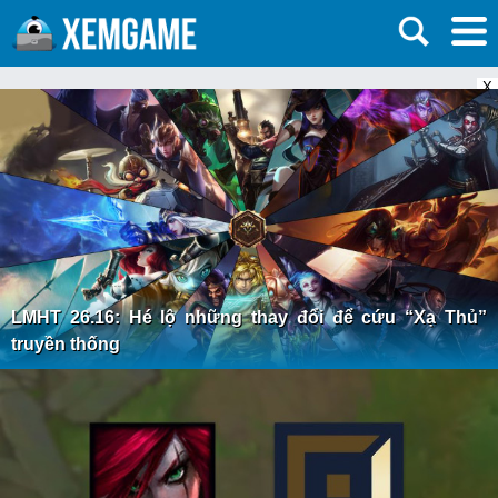
X
LMHT 26.16: Hé lộ những thay đổi để cứu “Xạ Thủ”
truyền thống