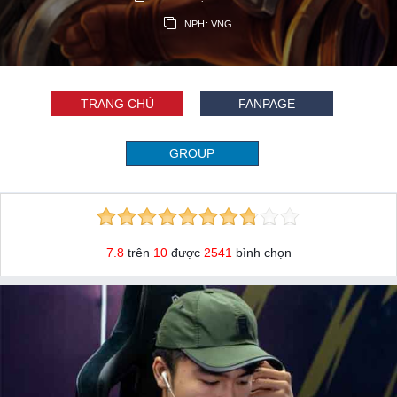
NPH: VNG
TRANG CHỦ
FANPAGE
GROUP
7.8
trên
10
được
2541
bình chọn