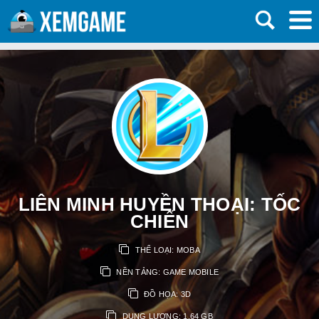
X
LIÊN MINH HUYỀN THOẠI: TỐC
CHIẾN
THỂ LOẠI: MOBA
NỀN TẢNG: GAME MOBILE
ĐỒ HỌA: 3D
DUNG LƯỢNG: 1.64 GB