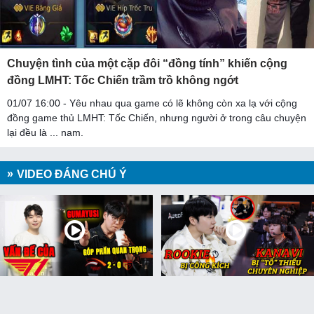
Chuyện tình của một cặp đôi “đồng tính” khiến cộng
đồng LMHT: Tốc Chiến trầm trồ không ngớt
01/07 16:00 - Yêu nhau qua game có lẽ không còn xa lạ với cộng
đồng game thủ LMHT: Tốc Chiến, nhưng người ở trong câu chuyện
lại đều là ... nam.
VIDEO ĐÁNG CHÚ Ý
Update LMHT: Gumayusi
Update LMHT: Kanavi bị “tố”
người kêu gọi quan trọng
thiếu chuyên nghiệp,