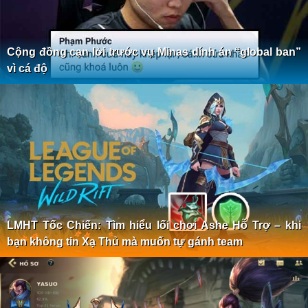
Cộng đồng cạn lời trước vụ Minas dính án “global ban”
vì cá độ
LMHT Tốc Chiến: Tìm hiểu lối chơi Ashe Hỗ Trợ – khi
bạn không tin Xạ Thủ mà muốn tự gánh team