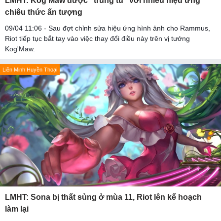
LMHT: Kog’Maw được “trùng tu” với nhiều hiệu ứng
chiêu thức ấn tượng
09/04 11:06 - Sau đợt chỉnh sửa hiệu ứng hình ảnh cho Rammus,
Riot tiếp tục bắt tay vào việc thay đổi điều này trên vị tướng
Kog'Maw.
Liên Minh Huyền Thoại
LMHT: Sona bị thất sủng ở mùa 11, Riot lên kế hoạch
làm lại