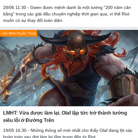
28/06 11:30 - Gwen được mệnh danh là một tướng "200 năm cân
bằng" trong các giải đấu chuyên nghiệp thời gian qua, vì thế Riot
muốn có sự thay đổi toàn diện.
Liên Minh Huyền Thoại
LMHT: Vừa được làm lại, Olaf lập tức trở thành tướng
siêu lỗi ở Đường Trên
19/05 16:30 - Những thông số mới nhất cho thấy Olaf đang lột xác
hoàn toàn sau đợt làm lại tầm trung đến từ Riot.