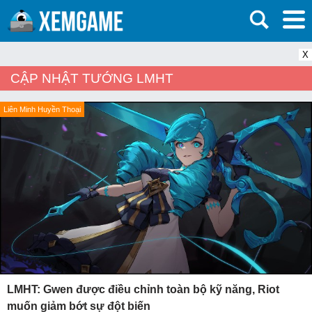
X
CẬP NHẬT TƯỚNG LMHT
Liên Minh Huyền Thoại
LMHT: Gwen được điều chỉnh toàn bộ kỹ năng, Riot
muốn giảm bớt sự đột biến