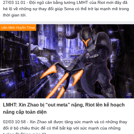
27/03 11:01 - Đội ngũ cân bằng tướng LMHT của Riot mới đây đã
hé lộ về những sự thay đổi giúp Sona có thể trở lại mạnh mẽ trong
thời gian tới.
Liên Minh Huyền Thoại
LMHT: Xin Zhao bị “out meta” nặng, Riot lên kế hoạch
nâng cấp toàn diện
02/03 10:58 - Xin Zhao sẽ được tăng sức mạnh và có những thay
đổi ở bộ chiêu thức để có thể bắt kịp với sức mạnh của những