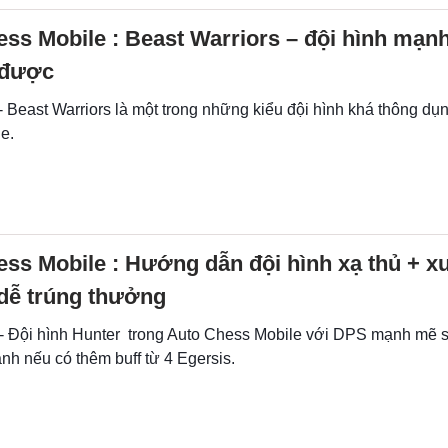
ss Mobile : Beast Warriors – đội hình mạn
 được
- Beast Warriors là một trong những kiểu đội hình khá thông dụ
e.
ss Mobile : Hướng dẫn đội hình xạ thủ + x
 dễ trúng thưởng
 - Đội hình Hunter trong Auto Chess Mobile với DPS mạnh mẽ 
nh nếu có thêm buff từ 4 Egersis.