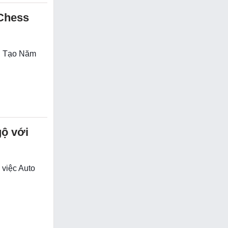
 Chess
ng Tạo Năm
gộ với
 việc Auto