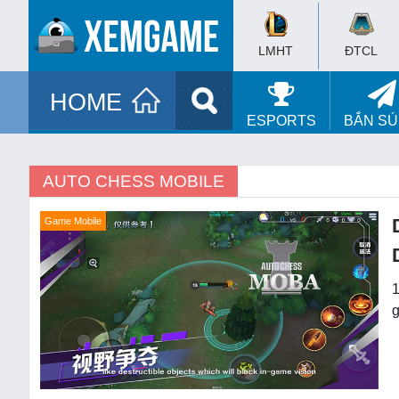
LMHT
ĐTCL
HOME
ESPORTS
BẮN S
AUTO CHESS MOBILE
Game Mobile
1
g