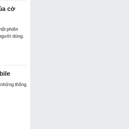
ủa cờ
một phiên
 người dùng.
bile
g những thông