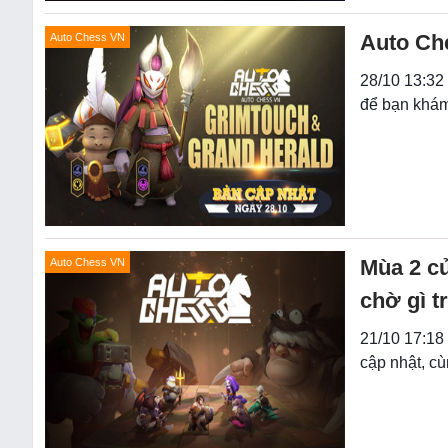
Auto Ch
Auto Chess VN
28/10 13:32 
để bạn khám
Mùa 2 củ
Auto Chess VN
chờ gì t
21/10 17:18
cập nhật, cù