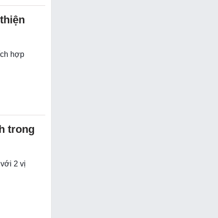
thiện
ích hợp
h trong
với 2 vị