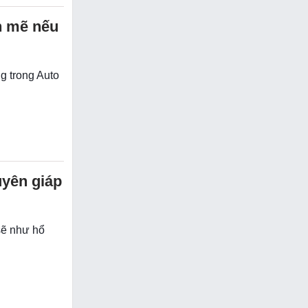
h mẽ nếu
ng trong Auto
uyên giáp
sẽ như hổ