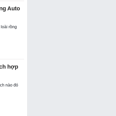
ong Auto
 loài rồng
ích hợp
ách nào đó