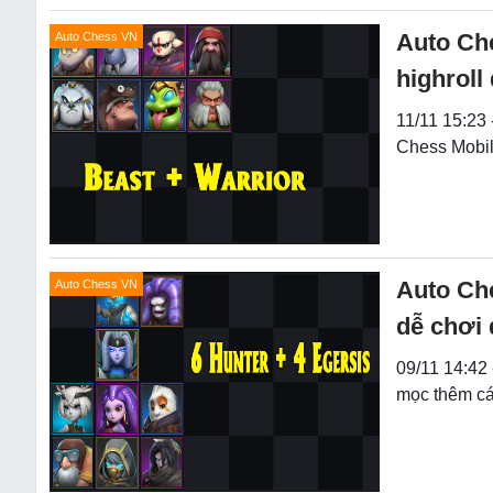
Auto Che
Auto Chess VN
highroll
11/11 15:23 
Chess Mobil
Auto Che
Auto Chess VN
dễ chơi
09/11 14:42
mọc thêm cá