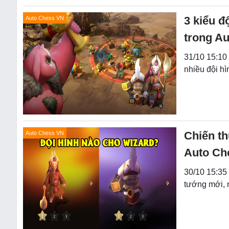
3 kiểu đ
Auto Chess VN
trong A
31/10 15:10
nhiều đội h
Chiến th
Auto Chess VN
Auto Ch
30/10 15:35 
tướng mới, 