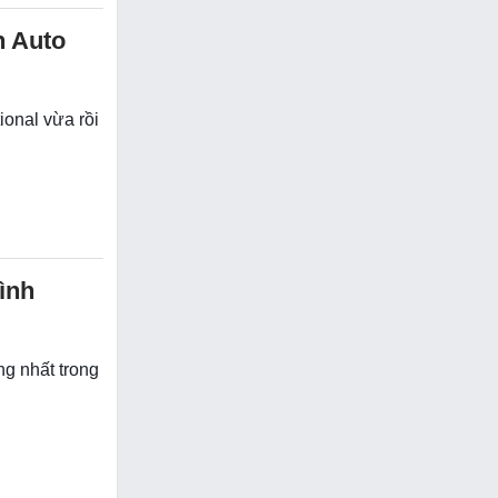
n Auto
ional vừa rồi
ình
ng nhất trong