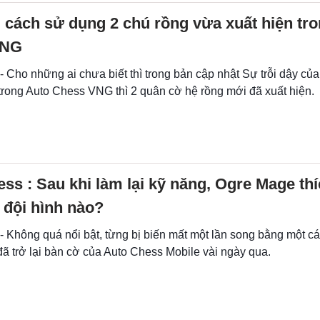
 cách sử dụng 2 chú rồng vừa xuất hiện tr
VNG
- Cho những ai chưa biết thì trong bản cập nhật Sự trỗi dậy của
trong Auto Chess VNG thì 2 quân cờ hệ rồng mới đã xuất hiện.
ss : Sau khi làm lại kỹ năng, Ogre Mage th
 đội hình nào?
- Không quá nổi bật, từng bị biến mất một lần song bằng một c
ã trở lại bàn cờ của Auto Chess Mobile vài ngày qua.