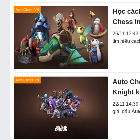
Học các
Auto Chess VN
Chess In
26/11 13:43 
tìm hiểu cá
Auto Ch
Auto Chess VN
Knight k
22/11 14:39 
giải đấu Aut