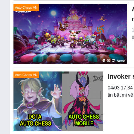
Auto Chess VN
1
b
Invoker 
Auto Chess VN
04/03 17:34
tin bật mí v