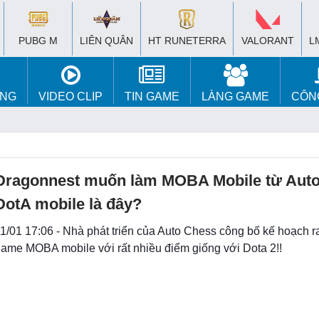
PUBG M
LIÊN QUÂN
HT RUNETERRA
VALORANT
L
ÚNG
VIDEO CLIP
TIN GAME
LÀNG GAME
CÔN
Dragonnest muốn làm MOBA Mobile từ Auto
DotA mobile là đây?
1/01 17:06 - Nhà phát triển của Auto Chess công bố kế hoạch r
ame MOBA mobile với rất nhiều điểm giống với Dota 2!!