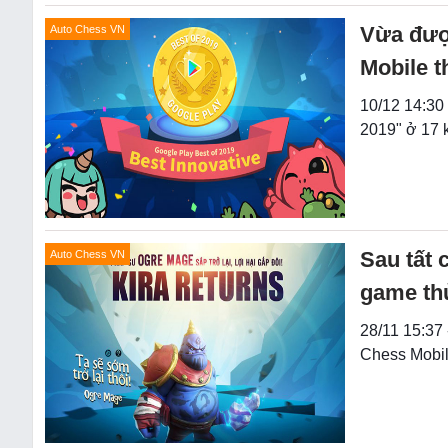
Vừa được
Auto Chess VN
Mobile 
10/12 14:30
2019" ở 17 
Sau tất 
Auto Chess VN
game th
28/11 15:37 
Chess Mobil