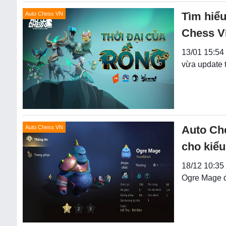
Tìm hiểu
Auto Chess VN
Chess 
13/01 15:54 
vừa update 
Auto Che
Auto Chess VN
cho kiểu
18/12 10:35 
Ogre Mage đ