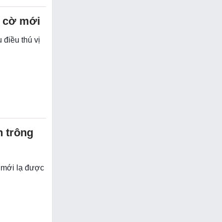
n cờ mới
 điều thú vị
n trông
 mới lạ được