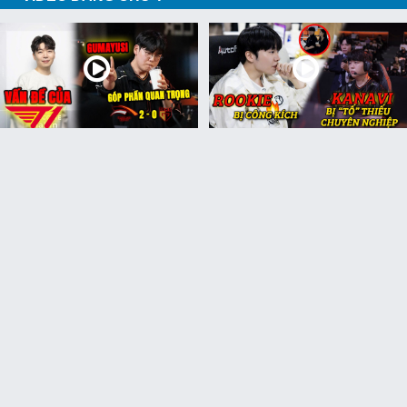
Update LMHT: Gumayusi
Update LMHT: Kanavi bị “tố”
người kêu gọi quan trọng
thiếu chuyên nghiệp,
chiến thắng trước Gen.G,
Rookie bị cộng đồng LPL
Marin nói về vấn đề của T1
công kích hậu chia tay
Top 7 đội hình ĐTCL mùa 17
Tất tần tật sức mạnh tướng
dễ chơi để bạn thử nghiệm
5 vàng trong ĐTCL mùa 17: