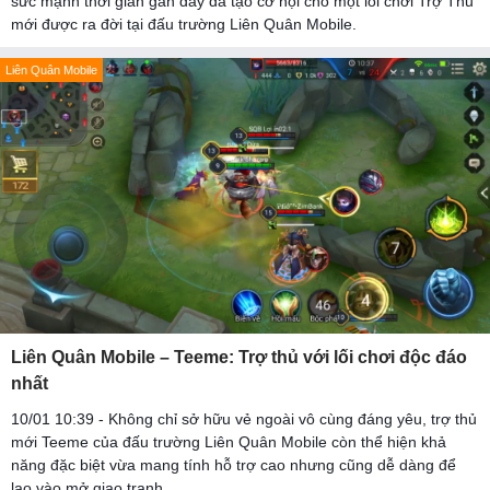
sức mạnh thời gian gần đây đã tạo cơ hội cho một lối chơi Trợ Thủ
mới được ra đời tại đấu trường Liên Quân Mobile.
Liên Quân Mobile
Liên Quân Mobile – Teeme: Trợ thủ với lối chơi độc đáo
nhất
10/01 10:39 - Không chỉ sở hữu vẻ ngoài vô cùng đáng yêu, trợ thủ
mới Teeme của đấu trường Liên Quân Mobile còn thể hiện khả
năng đặc biệt vừa mang tính hỗ trợ cao nhưng cũng dễ dàng để
lao vào mở giao tranh.